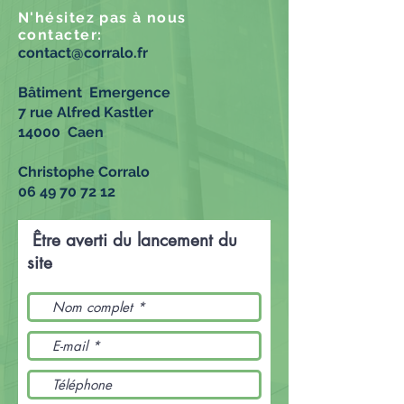
N'hésitez pas à nous
contacter:
contact@corralo.fr
Bâtiment Emergence
7 rue Alfred
Kastler
14000 Caen
Christophe Corralo
06 49 70 72 12
Être averti du lancement du
site